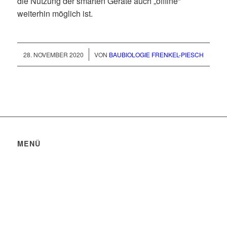
die Nutzung der smarten Geräte auch „offline“
weiterhin möglich ist.
/
28. NOVEMBER 2020
VON
BAUBIOLOGIE FRENKEL-PIESCH
MENÜ
Datenschutzerklärung
Impressum
Bildquellen